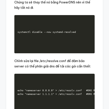
Chúng ta sẽ thay thế nó bằng PowerDNS nên vì thế
hãy tắt nó đi.
systemctl disable --now systemd-resolved
Chỉnh sửa lại file /etc/resolve.conf để đảm bảo
server có thể phân giải dns để tải các gói cần thiết
echo "nameserver 8.8.8.8" > /etc/resolv.conf   #DNS Recursor củ
echo "nameserver 1.1.1.1" > /etc/resolv.conf   #DNS Recursor c