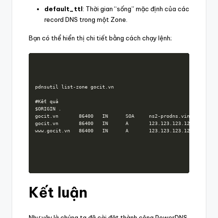
default_ttl
: Thời gian “sống” mặc định của các
record DNS trong một Zone.
Bạn có thể hiển thị chi tiết bằng cách chạy lệnh;
pdnsutil list-zone gocit.vn

#Kết quả

$ORIGIN .

gocit.vn       86400   IN      SOA     ns2-prodns.vinahost.vn n
gocit.vn       86400   IN      A       123.123.123.123

www.gocit.vn   86400   IN      A       123.123.123.123
Kết luận
Như vậy là chúng ta đã cài đặt thành công PowerDNS