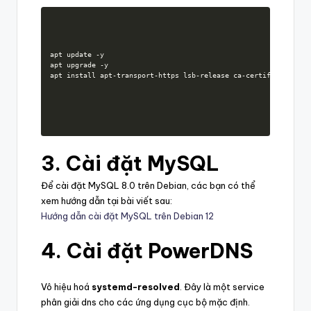
apt update -y

apt upgrade -y

apt install apt-transport-https lsb-release ca-certificates cu
3. Cài đặt MySQL
Để cài đặt MySQL 8.0 trên Debian, các bạn có thể
xem hướng dẫn tại bài viết sau:
Hướng dẫn cài đặt MySQL trên Debian 12
4. Cài đặt PowerDNS
Vô hiệu hoá
systemd-resolved
. Đây là một service
phân giải dns cho các ứng dụng cục bộ mặc định.