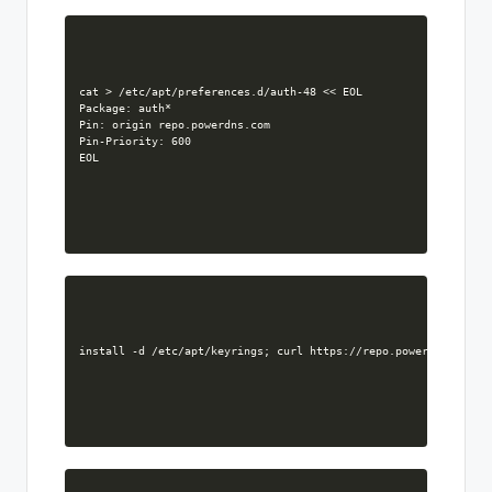
cat > /etc/apt/preferences.d/auth-48 << EOL

Package: auth*

Pin: origin repo.powerdns.com

Pin-Priority: 600

EOL
install -d /etc/apt/keyrings; curl https://repo.powerdns.com/F