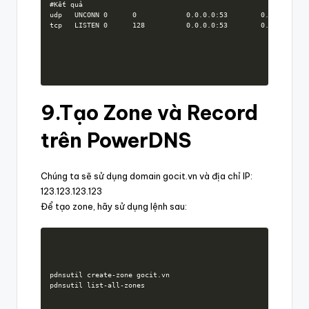
#Kết quả

udp   UNCONN 0      0            0.0.0.0:53        0.0.0.0:*   
tcp   LISTEN 0      128          0.0.0.0:53        0.0.0.0:*  
9.Tạo Zone và Record
trên PowerDNS
Chúng ta sẽ sử dụng domain gocit.vn và địa chỉ IP:
123.123.123.123
Để tạo zone, hãy sử dụng lệnh sau:
pdnsutil create-zone gocit.vn

pdnsutil list-all-zones