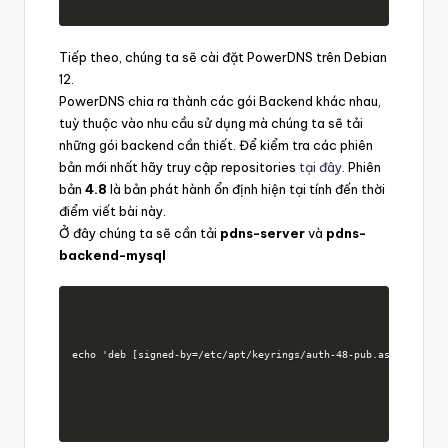
Tiếp theo, chúng ta sẽ cài đặt PowerDNS trên Debian
12.
PowerDNS chia ra thành các gói Backend khác nhau,
tuỳ thuộc vào nhu cầu sử dụng mà chúng ta sẽ tải
những gói backend cần thiết. Để kiểm tra các phiên
bản mới nhất hãy truy cập repositories
tại đây
. Phiên
bản
4.8
là bản phát hành ổn định hiện tại tính đến thời
điểm viết bài này.
Ở đây chúng ta sẽ cần tải
pdns-server
và
pdns-
backend-mysql
echo 'deb [signed-by=/etc/apt/keyrings/auth-48-pub.asc arch=am