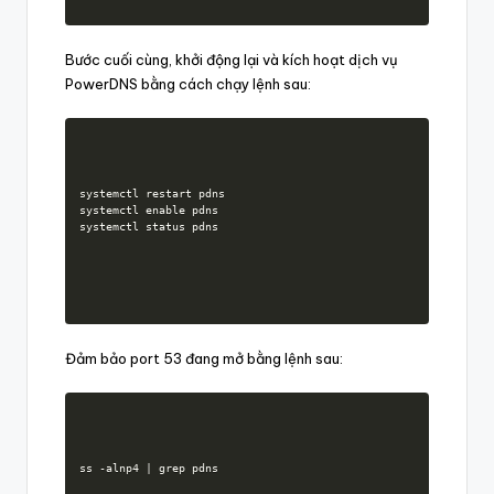
Bước cuối cùng, khởi động lại và kích hoạt dịch vụ
PowerDNS bằng cách chạy lệnh sau:
systemctl restart pdns

systemctl enable pdns

systemctl status pdns
Đảm bảo port 53 đang mở bằng lệnh sau:
ss -alnp4 | grep pdns
