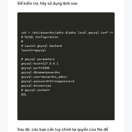
Để kiểm tra, hãy sử dụng lệnh sau
cat > /etc/powerdns/pdns.d/pdns.local.gmysql.conf << 'EOL'

# MySQL Configuration

#

# Launch gmysql backend

launch+=gmysql

# gmysql parameters

gmysql-host=127.0.0.1

gmysql-port=3306

gmysql-dbname=powerdns

gmysql-user=powerdns_admin

gmysql-password=Strongpassword

gmysql-dnssec=yes

# gmysql-socket=

EOL
Sau đó, các bạn cần tuỳ chỉnh lại quyền của file để