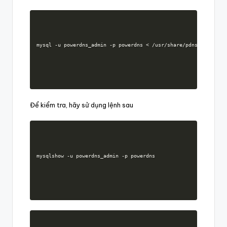
mysql -u powerdns_admin -p powerdns < /usr/share/pdns-backend-
Để kiểm tra, hãy sử dụng lệnh sau
mysqlshow -u powerdns_admin -p powerdns