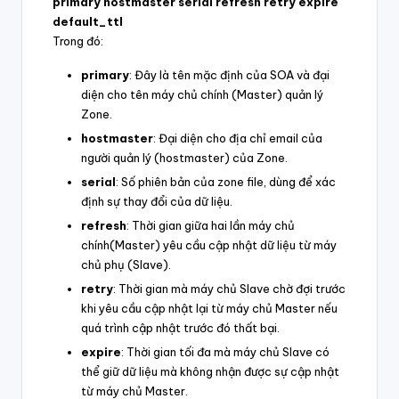
primary hostmaster serial refresh retry expire
default_ttl
Trong đó:
primary
: Đây là tên mặc định của SOA và đại
diện cho tên máy chủ chính (Master) quản lý
Zone.
hostmaster
: Đại diện cho địa chỉ email của
người quản lý (hostmaster) của Zone.
serial
: Số phiên bản của zone file, dùng để xác
định sự thay đổi của dữ liệu.
refresh
: Thời gian giữa hai lần máy chủ
chính(Master) yêu cầu cập nhật dữ liệu từ máy
chủ phụ (Slave).
retry
: Thời gian mà máy chủ Slave chờ đợi trước
khi yêu cầu cập nhật lại từ máy chủ Master nếu
quá trình cập nhật trước đó thất bại.
expire
: Thời gian tối đa mà máy chủ Slave có
thể giữ dữ liệu mà không nhận được sự cập nhật
từ máy chủ Master.