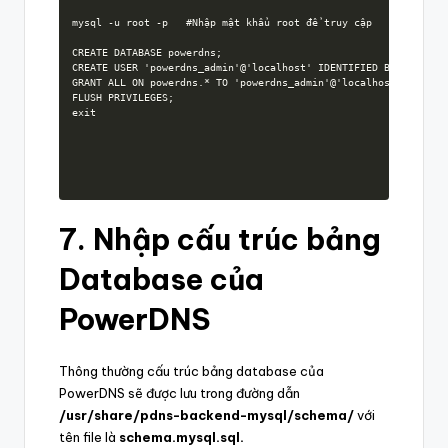
mysql -u root -p   #Nhập mật khẩu root để truy cập

CREATE DATABASE powerdns;

CREATE USER 'powerdns_admin'@'localhost' IDENTIFIED BY 'Strongp
GRANT ALL ON powerdns.* TO 'powerdns_admin'@'localhost';

FLUSH PRIVILEGES;

exit
7. Nhập cấu trúc bảng
Database của
PowerDNS
Thông thường cấu trúc bảng database của
PowerDNS sẽ được lưu trong đường dẫn
/usr/share/pdns-backend-mysql/schema/
với
tên file là
schema.mysql.sql.