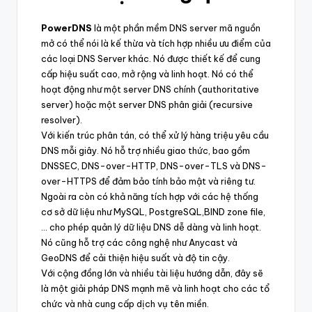
PowerDNS
là một phần mềm DNS server mã nguồn
mở có thể nói là kế thừa và tích hợp nhiều ưu điểm của
các loại DNS Server khác. Nó được thiết kế để cung
cấp hiệu suất cao, mở rộng và linh hoạt. Nó có thể
hoạt động như một server DNS chính (authoritative
server) hoặc một server DNS phân giải (recursive
resolver).
Với kiến trúc phân tán, có thể xử lý hàng triệu yêu cầu
DNS mỗi giây. Nó hỗ trợ nhiều giao thức, bao gồm
DNSSEC, DNS-over-HTTP, DNS-over-TLS và DNS-
over-HTTPS để đảm bảo tính bảo mật và riêng tư.
Ngoài ra còn có khả năng tích hợp với các hệ thống
cơ sở dữ liệu như MySQL, PostgreSQL,BIND zone file,
… cho phép quản lý dữ liệu DNS dễ dàng và linh hoạt.
Nó cũng hỗ trợ các công nghệ như Anycast và
GeoDNS để cải thiện hiệu suất và độ tin cậy.
Với cộng đồng lớn và nhiều tài liệu hướng dẫn, đây sẽ
là một giải pháp DNS mạnh mẽ và linh hoạt cho các tổ
chức và nhà cung cấp dịch vụ tên miền.