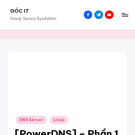
GÓC IT
Study Space SysAdmin
DNS Server
Linux
[PowerDNS] – Phần 1