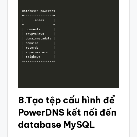
Database: powerdns

+----------------+

|     Tables     |

+----------------+

| comments       |

| cryptokeys     |

| domainmetadata |

| domains        |

| records        |

| supermasters   |

| tsigkeys       |

+----------------+
8.Tạo tệp cấu hình để
PowerDNS kết nối đến
database MySQL