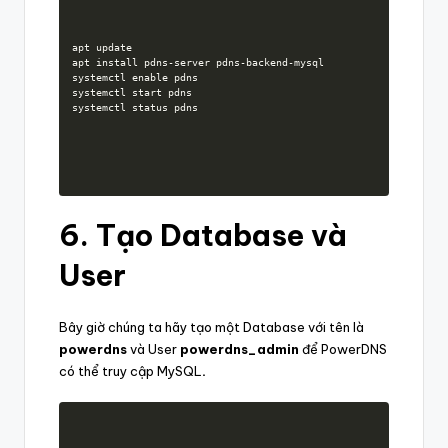
apt update

apt install pdns-server pdns-backend-mysql

systemctl enable pdns

systemctl start pdns

systemctl status pdns
6. Tạo Database và
User
Bây giờ chúng ta hãy tạo một Database với tên là
powerdns
và User
powerdns_admin
để PowerDNS
có thể truy cập MySQL
.