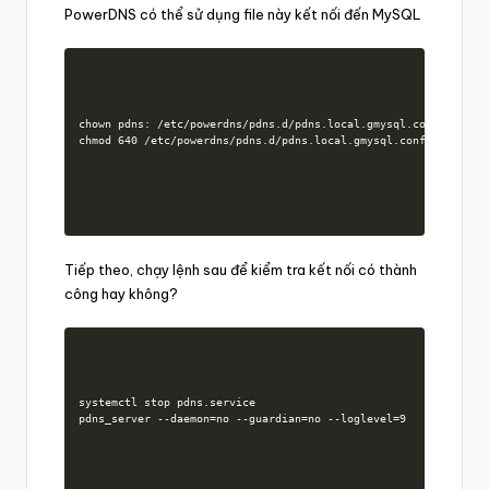
PowerDNS có thể sử dụng file này kết nối đến MySQL
chown pdns: /etc/powerdns/pdns.d/pdns.local.gmysql.conf  

chmod 640 /etc/powerdns/pdns.d/pdns.local.gmysql.conf
Tiếp theo, chạy lệnh sau để kiểm tra kết nối có thành
công hay không?
systemctl stop pdns.service

pdns_server --daemon=no --guardian=no --loglevel=9