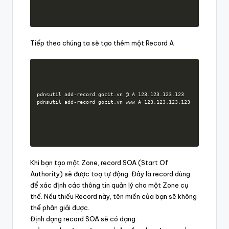
Tiếp theo chúng ta sẽ tạo thêm một Record A
pdnsutil add-record gocit.vn @ A 123.123.123.123

pdnsutil add-record gocit.vn www A 123.123.123.123
Khi bạn tạo một Zone, record SOA (Start Of
Authority) sẽ được toạ tự động. Đây là record dùng
để xác định các thông tin quản lý cho một Zone cụ
thể. Nếu thiếu Record này, tên miền của bạn sẽ không
thể phân giải được.
Định dạng record SOA sẽ có dạng: