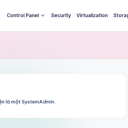
Control Panel
Security
Virtualization
Stora
iện là một SystemAdmin.