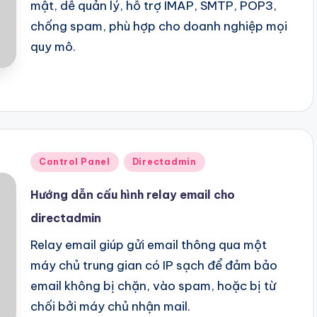
mật, dễ quản lý, hỗ trợ IMAP, SMTP, POP3,
chống spam, phù hợp cho doanh nghiệp mọi
quy mô.
Posted
Control Panel
Directadmin
in
Hướng dẫn cấu hình relay email cho
directadmin
Relay email giúp gửi email thông qua một
máy chủ trung gian có IP sạch để đảm bảo
email không bị chặn, vào spam, hoặc bị từ
chối bởi máy chủ nhận mail.