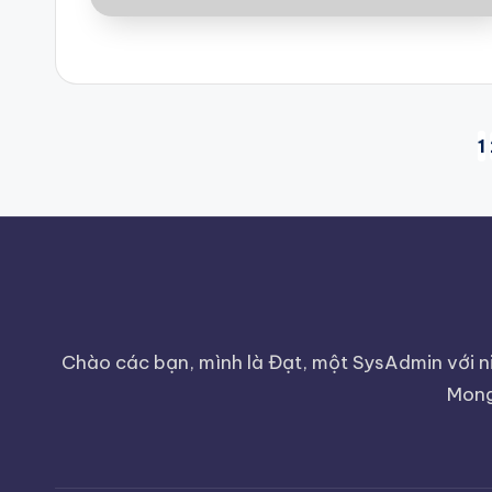
Posts
1
pagination
Chào các bạn, mình là Đạt, một SysAdmin với ni
Mong 