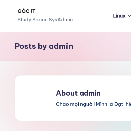
GÓC IT
Skip
Linux
Study Space SysAdmin
to
content
Posts by admin
About admin
Chào mọi người! Mình là Đạt, h