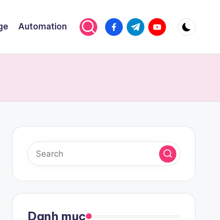
facebook.com
t.me
youtube.com
ge
Automation
Danh mục