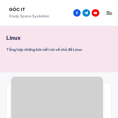
GÓC IT
Skip
facebook.com
t.me
youtube.co
Study Space SysAdmin
to
content
Linux
Tổng hợp những bài viết nói về chủ đề Linux