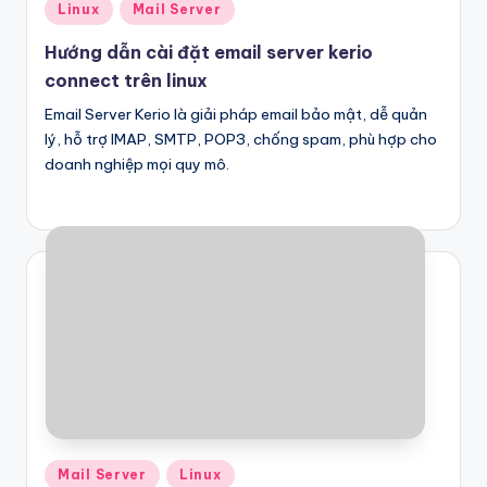
Posted
Linux
Mail Server
in
Hướng dẫn cài đặt email server kerio
connect trên linux
Email Server Kerio là giải pháp email bảo mật, dễ quản
lý, hỗ trợ IMAP, SMTP, POP3, chống spam, phù hợp cho
doanh nghiệp mọi quy mô.
Posted
Mail Server
Linux