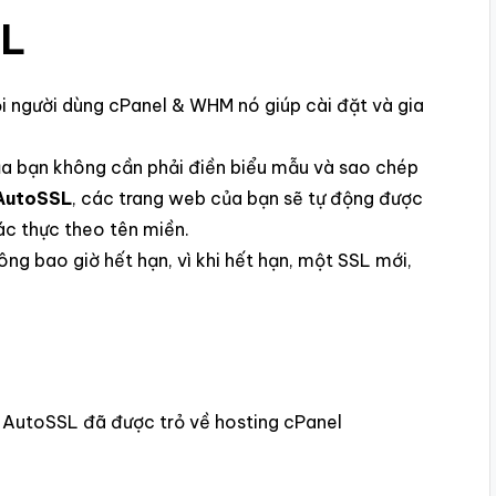
SL
ọi người dùng cPanel & WHM nó giúp cài đặt và gia
ủa bạn không cần phải điền biểu mẫu và sao chép
AutoSSL
, các trang web của bạn sẽ tự động được
ác thực theo tên miền.
ông bao giờ hết hạn, vì khi hết hạn, một SSL mới,
 AutoSSL đã được trỏ về hosting cPanel