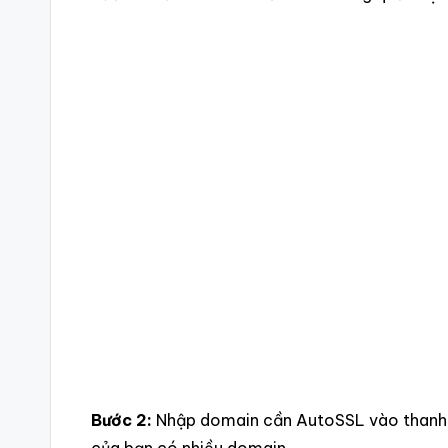
Bước 2:
Nhập domain cần AutoSSL vào thanh 
của bạn có nhiều domain