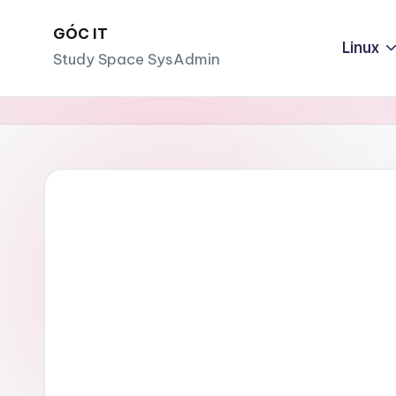
GÓC IT
Linux
Study Space SysAdmin