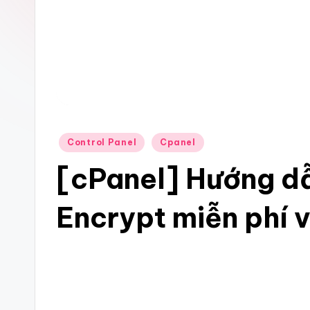
Control Panel
Cpanel
[cPanel] Hướng dẫ
Encrypt miễn phí 